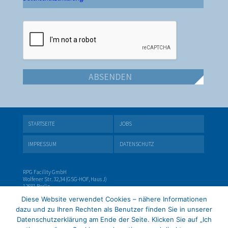
STARTSEITE
JOBS
IMPRESSUM
DATENSCHUTZ
RPG Facility GmbH
Wolfener Str. 32,34 (GSG-HOF, Haus J)
12681 Berlin
Geschäftsführer: Ronny Purschwitz
Diese Website verwendet Cookies – nähere Informationen
Tel.: 030 213 091 110
dazu und zu Ihren Rechten als Benutzer finden Sie in unserer
Fax: 030 213 091 111
Datenschutzerklärung am Ende der Seite. Klicken Sie auf „Ich
info@rpg-gruppe.de