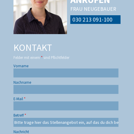
FRAU NEUGEBAUER
030 213 091-100
KONTAKT
Felder mit einem
*
sind Pflichtfelder
Vorname
Nachname
E-Mail
*
Betreff
*
Nachricht