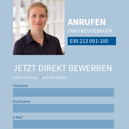
ANRUFEN
FRAU NEUGEBAUER
030 213 091-100
JETZT DIREKT BEWERBEN
Felder mit einem
*
sind Pflichtfelder
Vorname
Nachname
E-Mail
*