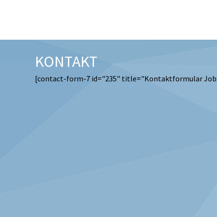
KONTAKT
[contact-form-7 id="235" title="Kontaktformular Job