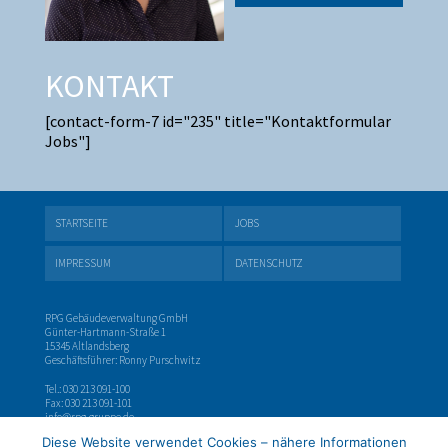
KONTAKT
[contact-form-7 id="235" title="Kontaktformular
Jobs"]
STARTSEITE
JOBS
IMPRESSUM
DATENSCHUTZ
RPG Gebäudeverwaltung GmbH
Günter-Hartmann-Straße 1
15345 Altlandsberg
Geschäftsführer: Ronny Purschwitz
Tel.: 030 213 091-100
Fax: 030 213 091-101
info@rpg-gruppe.de
www.rpg-gruppe.de
Diese Website verwendet Cookies – nähere Informationen