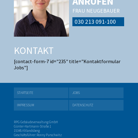
ANRUFEN
FRAU NEUGEBAUER
030 213 091-100
KONTAKT
[contact-form-7 id="235" title="Kontaktformular
Jobs"]
STARTSEITE
JOBS
IMPRESSUM
DATENSCHUTZ
RPG Gebäudeverwaltung GmbH
Günter-Hartmann-Straße 1
15345 Altlandsberg
Geschäftsführer: Ronny Purschwitz