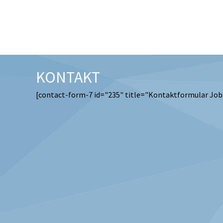
KONTAKT
[contact-form-7 id="235" title="Kontaktformular Job