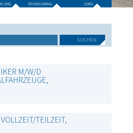
ER UNS
SPONSORING
JOBS
IKER M/W/D
LFAHRZEUGE,
OLLZEIT/TEILZEIT,