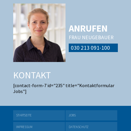
ANRUFEN
FRAU NEUGEBAUER
030 213 091-100
KONTAKT
[contact-form-7 id="235" title="Kontaktformular
Jobs"]
STARTSEITE
JOBS
IMPRESSUM
DATENSCHUTZ