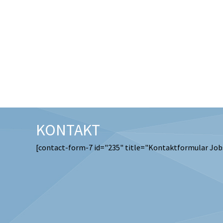
KONTAKT
[contact-form-7 id="235" title="Kontaktformular Job